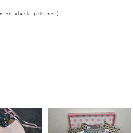
 absorber les p’tits pipi..)
Ce
Ce
produit
prod
a
a