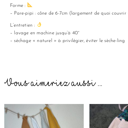
Forme :
– Pare-pipi : cône de 6-7cm (largement de quoi couvrir et
L’entretien :
– lavage en machine jusqu’à 40°
– séchage « naturel » à privilégier, éviter le sèche-ling
Vous aimeriez aussi ...
Ce
produit
a