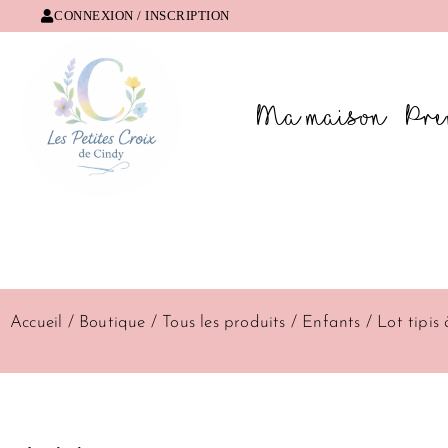
Aller
CONNEXION / INSCRIPTION
au
contenu
Ma maison
Pre
Lorem ipsum dolor sit amet, consectetur adipiscing elit. Ut e
Accueil
/
Boutique
/
Tous les produits
/
Enfants
/ Lot tipis 