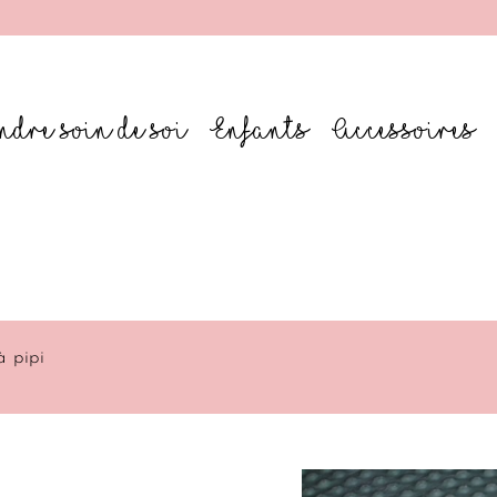
ndre soin de soi
Enfants
Accessoires
lit tellus, luctus nec ullamcorper mattis, pulvinar dapibus le
à pipi