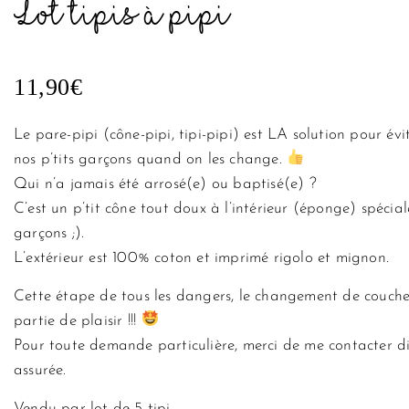
Lot tipis à pipi
11,90
€
Le pare-pipi (cône-pipi, tipi-pipi) est LA solution pour évi
nos p’tits garçons quand on les change.
Qui n’a jamais été arrosé(e) ou baptisé(e) ?
C’est un p’tit cône tout doux à l’intérieur (éponge) spécia
garçons ;).
L’extérieur est 100% coton et imprimé rigolo et mignon.
Cette étape de tous les dangers, le changement de couche 
partie de plaisir !!!
Pour toute demande particulière, merci de me contacter d
assurée.
Vendu par lot de 5 tipi.