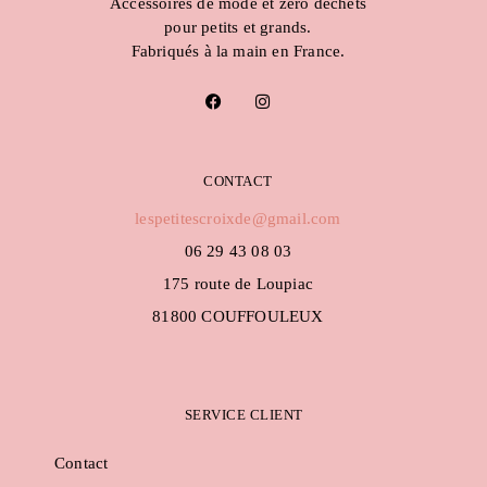
Accessoires de mode et zéro déchets
pour petits et grands.
Fabriqués à la main en France.
F
I
a
n
c
s
e
t
b
a
o
g
CONTACT
o
r
k
a
lespetitescroixde@gmail.com
m
06 29 43 08 03
175 route de Loupiac
81800 COUFFOULEUX
SERVICE CLIENT
Contact