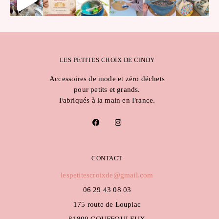
LES PETITES CROIX DE CINDY
Accessoires de mode et zéro déchets
pour petits et grands.
Fabriqués à la main en France.
F
I
a
n
c
s
e
t
b
a
o
g
CONTACT
o
r
k
a
lespetitescroixde@gmail.com
m
06 29 43 08 03
175 route de Loupiac