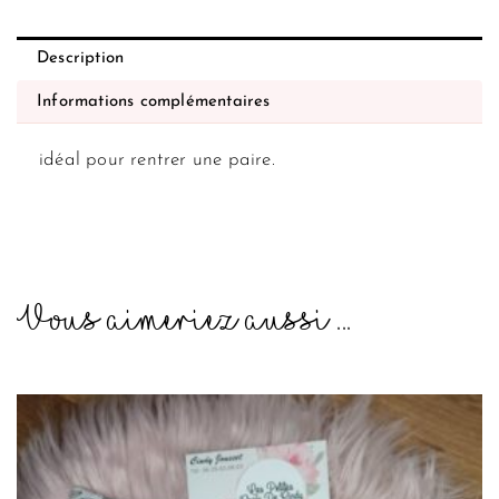
Description
Informations complémentaires
idéal pour rentrer une paire.
Vous aimeriez aussi ...
Ce
produit
a
plusieurs