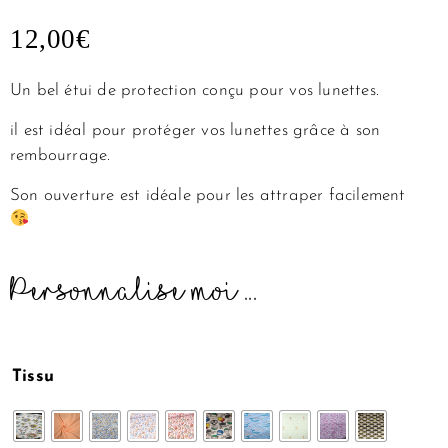
12,00
€
Un bel étui de protection conçu pour vos lunettes.
il est idéal pour protéger vos lunettes grâce à son
rembourrage.
Son ouverture est idéale pour les attraper facilement
Personnalise moi ...
quantité
Tissu
de
Étui
à