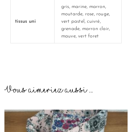
gris, marine, marron,
moutarde, rose, rouge,
tissus uni
vert pastel, cuivré,
grenade, marron clair,
mauve, vert foret
Vous aimeriez aussi ...
Ce
produit
a