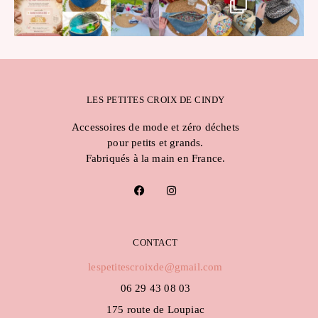
LES PETITES CROIX DE CINDY
Accessoires de mode et zéro déchets
pour petits et grands.
Fabriqués à la main en France.
F
I
a
n
c
s
e
t
b
a
o
g
CONTACT
o
r
k
a
lespetitescroixde@gmail.com
m
06 29 43 08 03
175 route de Loupiac