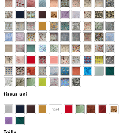
tissus uni
rose
Taille
: M