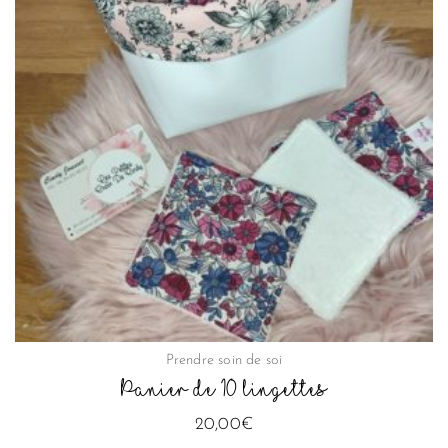
plusieurs
variations.
Les
options
peuvent
être
choisies
sur
la
page
du
produit
Prendre soin de soi
Panier de 10 lingettes
20,00
€