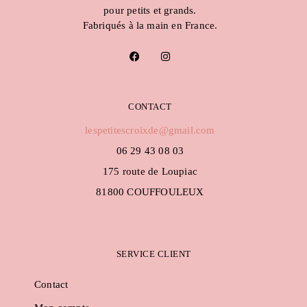
pour petits et grands.
Fabriqués à la main en France.
F
I
a
n
c
s
e
t
b
a
o
g
CONTACT
o
r
k
a
lespetitescroixde@gmail.com
m
06 29 43 08 03
175 route de Loupiac
81800 COUFFOULEUX
SERVICE CLIENT
Contact