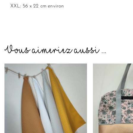
XXL: 56 x 22 cm environ
Vous aimeriez aussi ...
Ce
produit
a
plusieurs
variations.
Les
options
peuvent
être