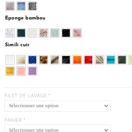
Eponge bambou
Simili cuir
FILET DE LAVAGE
*
PANIER
*