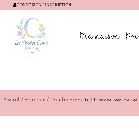
Aller
CONNEXION / INSCRIPTION
au
contenu
Ma maison
Pre
Lorem ipsum dolor sit amet, consectetur adipiscing elit. Ut e
Accueil
/
Boutique
/
Tous les produits
/
Prendre soin de soi