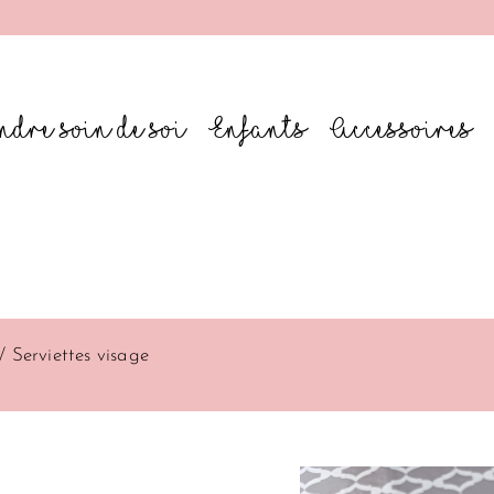
ndre soin de soi
Enfants
Accessoires
lit tellus, luctus nec ullamcorper mattis, pulvinar dapibus le
/ Serviettes visage