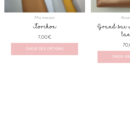
choisies
sur
Ma maison
Acce
la
Torchon
Grand sac w
page
la
7,00
€
du
70
produit
CHOIX DES OPTIONS
CHOIX DE