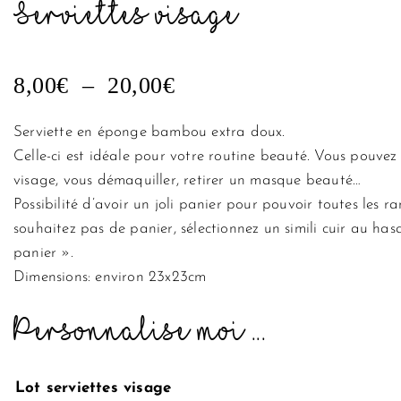
Serviettes visage
PLAGE
8,00
€
–
20,00
€
DE
PRIX :
Serviette en éponge bambou extra doux.
8,00€
Celle-ci est idéale pour votre routine beauté. Vous pouvez l
À
visage, vous démaquiller, retirer un masque beauté…
20,00€
Possibilité d’avoir un joli panier pour pouvoir toutes les 
souhaitez pas de panier, sélectionnez un simili cuir au has
panier ».
Dimensions: environ 23x23cm
Personnalise moi ...
quantité
Lot serviettes visage